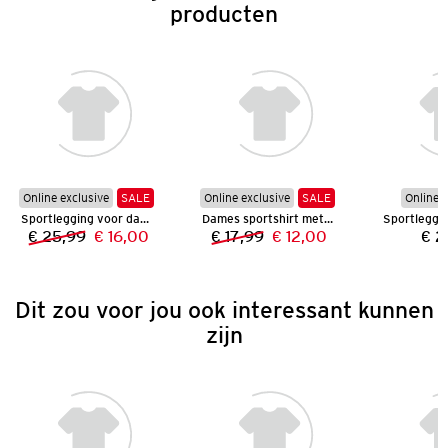
producten
Online exclusive
SALE
Online exclusive
SALE
Online e
Sportlegging voor dames
Dames sportshirt met lange mouwen
€ 25,99
€ 16,00
€ 17,99
€ 12,00
€ 2
Vorige prijs:
Nieuwe prijs:
Vorige prijs:
Nieuwe prijs:
Dit zou voor jou ook interessant kunnen
zijn