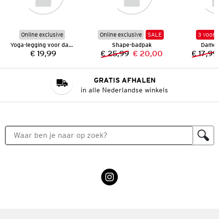
Online exclusive
Online exclusive
SALE
3 voor 
Yoga-legging voor dames
Shape-badpak
Dames
€ 19,99
€ 25,99
€ 20,00
€ 17,99
Prijs:
Vorige prijs:
Nieuwe prijs:
GRATIS AFHALEN
in alle Nederlandse winkels