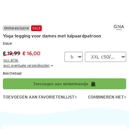
Online exclusive
SALE
Yoga-legging voor dames met luipaardpatroon
blauw
€ 19,99
€ 16,00
Vorige prijs:
Nieuwe prijs:
incl. BTW 

excl. eventuele verzendkosten
Beschikbaar
Toevoegen aan winkelmandje
TOEVOEGEN AAN FAVORIETENLIJST
COMBINEREN MET