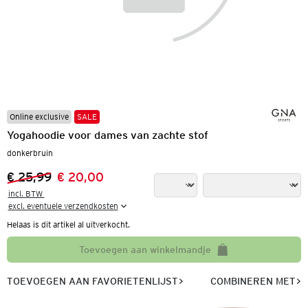
Online exclusive
SALE
Yogahoodie voor dames van zachte stof
donkerbruin
€ 25,99
€ 20,00
Vorige prijs:
Nieuwe prijs:
incl. BTW 

excl. eventuele verzendkosten
Helaas is dit artikel al uitverkocht.
Toevoegen aan winkelmandje
TOEVOEGEN AAN FAVORIETENLIJST
COMBINEREN MET