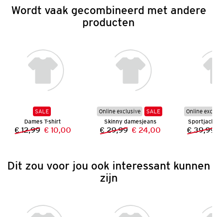
Wordt vaak gecombineerd met andere
producten
SALE
Online exclusive
SALE
Online excl
Dames T-shirt
Skinny damesjeans
Sportjack
€ 12,99
€ 10,00
€ 29,99
€ 24,00
€ 39,99
Vorige prijs:
Nieuwe prijs:
Vorige prijs:
Nieuwe prijs:
Dit zou voor jou ook interessant kunnen
zijn