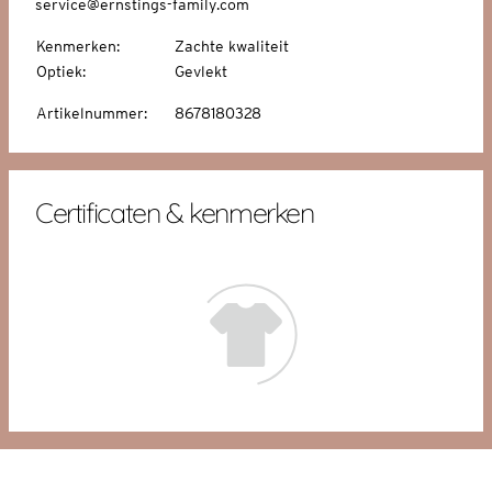
service@ernstings-family.com
Kenmerken
:
Zachte kwaliteit
Optiek
:
Gevlekt
Artikelnummer
:
8678180328
Certificaten & kenmerken