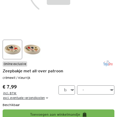
Online exclusive
Zeepbakje met all-over patroon
crèmewit / Kleurrijk
€ 7,99
Prijs:
incl. BTW 

excl. eventuele verzendkosten
Beschikbaar
Toevoegen aan winkelmandje