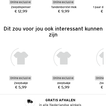
Online exclusive
Online exclusive
Zeepdispenser
Tandenborstel mok
1 paar d
€ 12,99
€ 9,99
€ 
Prijs:
Prijs:
Dit zou voor jou ook interessant kunnen
zijn
Online exclusive
Online exclusive
Online e
Zeepbakje
zeepbakje
Zeep
€ 5,99
€ 5,99
€ 
Prijs:
Prijs:
GRATIS AFHALEN
in alle Nederlandse winkels