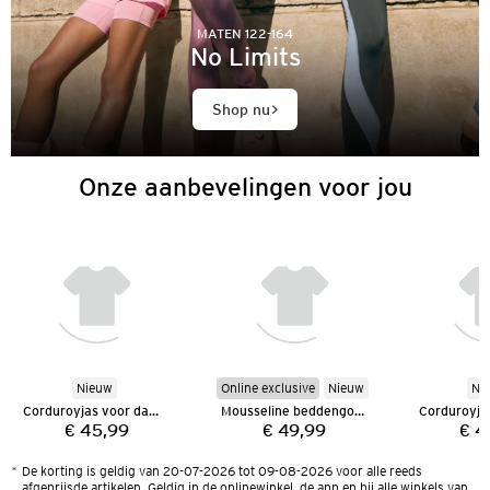
MATEN 122-164
No Limits
Shop nu
Onze aanbevelingen voor jou
Nieuw
Online exclusive
Nieuw
Ni
Corduroyjas voor dames
Mousseline beddengoed 135 x 200 cm
€ 45,99
€ 49,99
€ 4
Prijs:
Prijs:
*
De korting is geldig van 20-07-2026 tot 09-08-2026 voor alle reeds
afgeprijsde artikelen. Geldig in de onlinewinkel, de app en bij alle winkels van