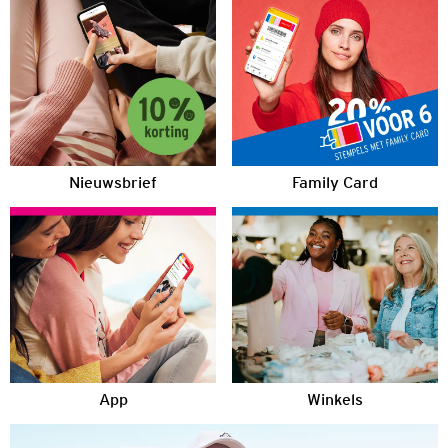
Nieuwsbrief
Family Card
App
Winkels