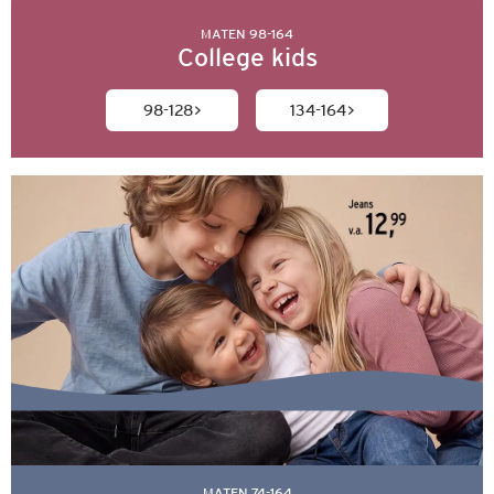
MATEN 98-164
College kids
98-128
134-164
MATEN 74-164