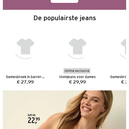
De populairste jeans
Online exclusive
Damesbroek in barrel-model
Momjeans voor dames
€ 27,99
€ 29,99
€ 2
Prijs:
Prijs: