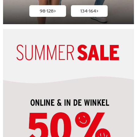
98-128
134-164