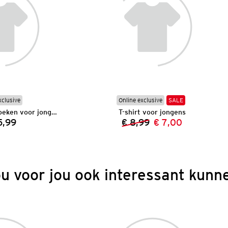
xclusive
Online exclusive
SALE
3 skinny spijkerbroeken voor jongens
T-shirt voor jongens
5,99
€ 8,99
€ 7,00
Prijs:
Vorige prijs:
Nieuwe prijs:
ou voor jou ook interessant kunne