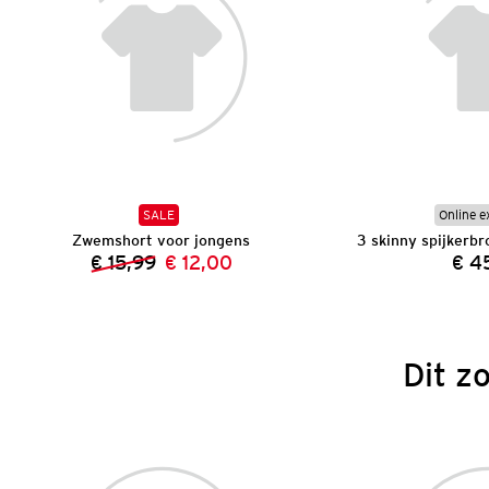
SALE
Online e
Zwemshort voor jongens
€ 15,99
€ 12,00
€ 4
Vorige prijs:
Nieuwe prijs:
Dit z