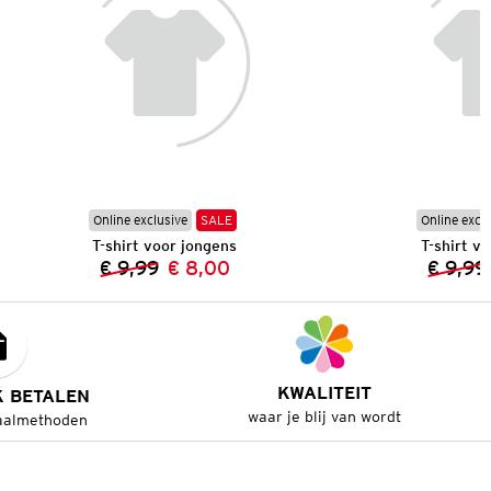
Online exclusive
SALE
Online excl
T-shirt voor jongens
T-shirt v
€ 9,99
€ 8,00
€ 9,99
Vorige prijs:
Nieuwe prijs:
KWALITEIT
K BETALEN
waar je blij van wordt
aalmethoden