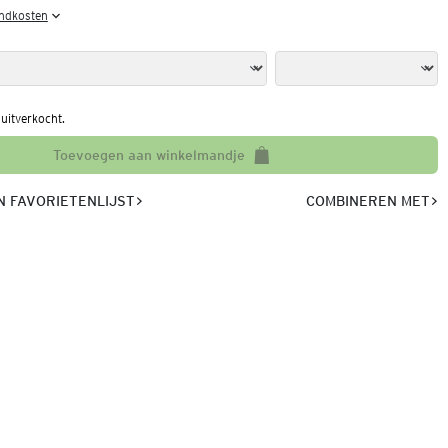
endkosten
l uitverkocht.
Toevoegen aan winkelmandje
 FAVORIETENLIJST
COMBINEREN MET