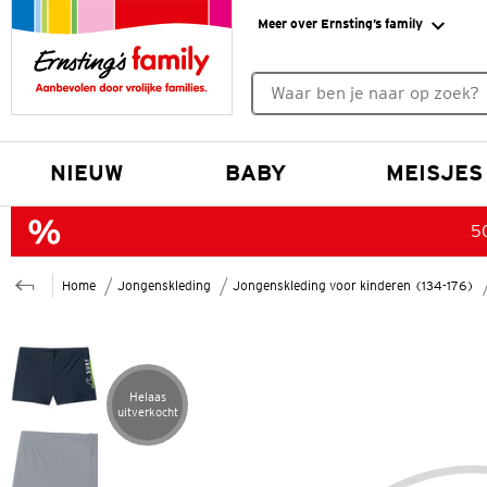
Meer over Ernsting’s family
Geen zoekresultaten gevonde
NIEUW
BABY
MEISJES
50
Home
Jongenskleding
Jongenskleding voor kinderen (134-176)
Helaas
Artikel helaas uitverkocht
uitverkocht