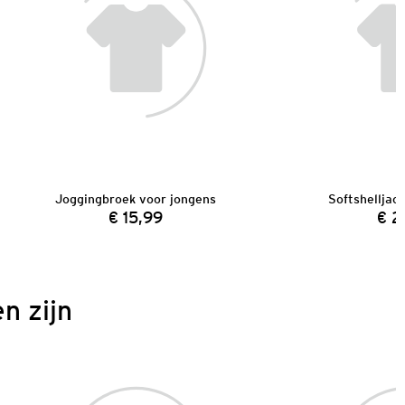
Joggingbroek voor jongens
Softshelljac
€ 15,99
€ 2
Prijs:
n zijn