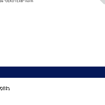
s de 'OEKO-TEX®'-norm
ken