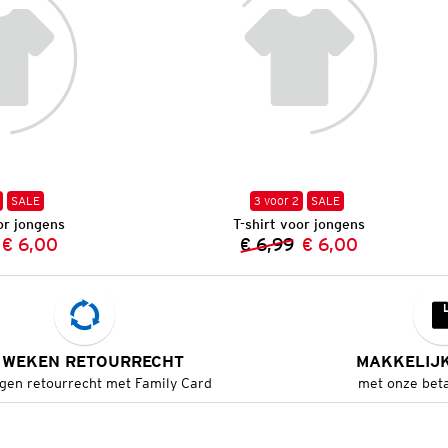
SALE
3 voor 2
SALE
or jongens
T-shirt voor jongens
€ 6,00
€ 6,99
€ 6,00
Vorige prijs:
Nieuwe prijs:
Vorige prijs:
Nieuwe prijs:
 WEKEN RETOURRECHT
MAKKELIJ
gen retourrecht met Family Card
met onze bet