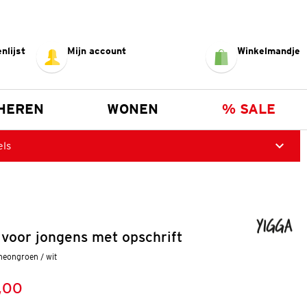
nlijst
Mijn account
Winkelmandje
HEREN
WONEN
% SALE
els
voor jongens met opschrift
neongroen / wit
,00
:
s: