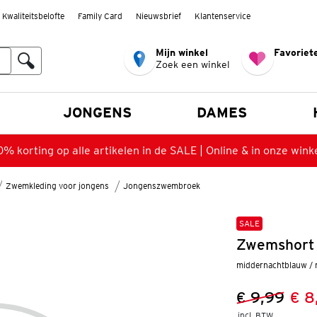
Kwaliteitsbelofte
Family Card
Nieuwsbrief
Klantenservice
Mijn winkel
Favoriete
Zoek een winkel
n
JONGENS
DAMES
% korting op alle artikelen in de SALE | Online & in onze wink
Zwemkleding voor jongens
Jongenszwembroek
SALE
Zwemshort 
middernachtblauw / 
€ 9,99
€ 8
Vorige prijs
Nieuwe prij
incl. BTW 
