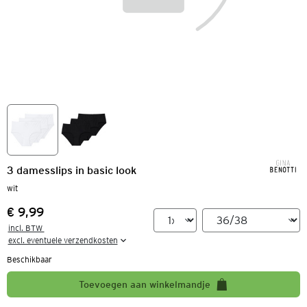
3 damesslips in basic look
wit
€ 9,99
Prijs:
incl. BTW 

excl. eventuele verzendkosten
Beschikbaar
Toevoegen aan winkelmandje