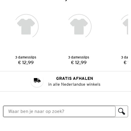
3 damesslips
3 damesslips
3 dam
€ 12,99
€ 12,99
€ 1
Prijs:
Prijs:
GRATIS AFHALEN
in alle Nederlandse winkels