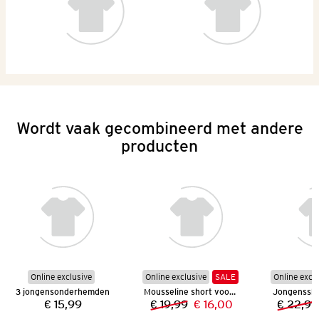
Wordt vaak gecombineerd met andere
producten
Online exclusive
Online exclusive
SALE
Online excl
3 jongensonderhemden
Mousseline short voor jongens
€ 15,99
€ 19,99
€ 16,00
€ 22,99
Prijs:
Vorige prijs:
Nieuwe prijs: