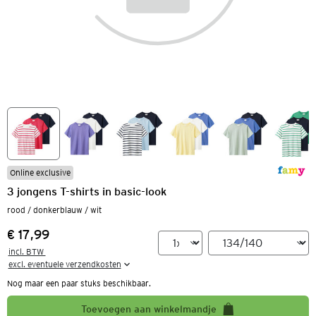
Online exclusive
3 jongens T-shirts in basic-look
rood / donkerblauw / wit
€ 17,99
Prijs:
incl. BTW 

excl. eventuele verzendkosten
Nog maar een paar stuks beschikbaar.
Toevoegen aan winkelmandje