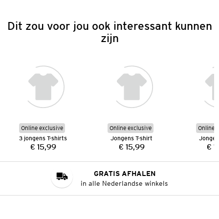
Dit zou voor jou ook interessant kunnen
zijn
Online exclusive
Online exclusive
Online e
3 jongens T-shirts
Jongens T-shirt
Jongens
€ 15,99
€ 15,99
€ 1
Prijs:
Prijs:
GRATIS AFHALEN
in alle Nederlandse winkels