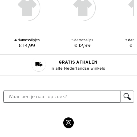
4 damesslipjes
3 damesslips
3 dame
€ 14,99
€ 12,99
€ 1
Prijs:
Prijs:
GRATIS AFHALEN
in alle Nederlandse winkels