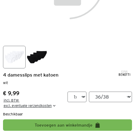
4 damesslips met katoen
wit
€ 9,99
Prijs:
incl. BTW 

excl. eventuele verzendkosten
Beschikbaar
Toevoegen aan winkelmandje