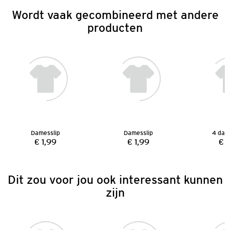
Wordt vaak gecombineerd met andere
producten
Damesslip
Damesslip
4 dam
€ 1,99
€ 1,99
€ 
Prijs:
Prijs:
Dit zou voor jou ook interessant kunnen
zijn