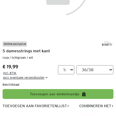
Online exclusive
5 damesstrings met kant
roze / lichtgroen / wit
€ 19,99
Prijs:
incl. BTW 

excl. eventuele verzendkosten
Beschikbaar
Toevoegen aan winkelmandje
TOEVOEGEN AAN FAVORIETENLIJST
COMBINEREN MET