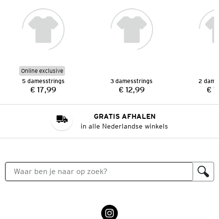
Online exclusive
5 damesstrings
3 damesstrings
2 dame
€ 17,99
€ 12,99
€ 1
Prijs:
Prijs:
GRATIS AFHALEN
in alle Nederlandse winkels