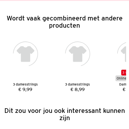
Wordt vaak gecombineerd met andere
producten
3 vo
Online e
3 damesstrings
3 damesstrings
Dames
€ 9,99
€ 8,99
€ 
Prijs:
Prijs:
Dit zou voor jou ook interessant kunnen
zijn