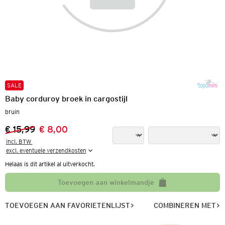
SALE
Baby corduroy broek in cargostijl
bruin
€ 15,99
€ 8,00
Vorige prijs:
Nieuwe prijs:
incl. BTW 

excl. eventuele verzendkosten
Helaas is dit artikel al uitverkocht.
Toevoegen aan winkelmandje
TOEVOEGEN AAN FAVORIETENLIJST
COMBINEREN MET