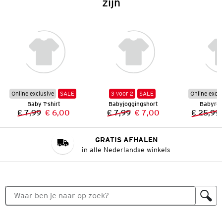
zijn
Online exclusive
SALE
3 voor 2
SALE
Online excl
Baby T-shirt
Babyjoggingshort
Babyre
€ 7,99
€ 6,00
€ 7,99
€ 7,00
€ 25,99
Vorige prijs:
Nieuwe prijs:
Vorige prijs:
Nieuwe prijs:
GRATIS AFHALEN
in alle Nederlandse winkels