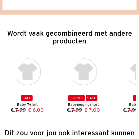
Wordt vaak gecombineerd met andere
producten
SALE
3 voor 2
SALE
SA
Baby T-shirt
Babyjoggingshort
Baby 
€ 7,99
€ 6,00
€ 7,99
€ 7,00
€ 7,99
Vorige prijs:
Nieuwe prijs:
Vorige prijs:
Nieuwe prijs:
Dit zou voor jou ook interessant kunnen