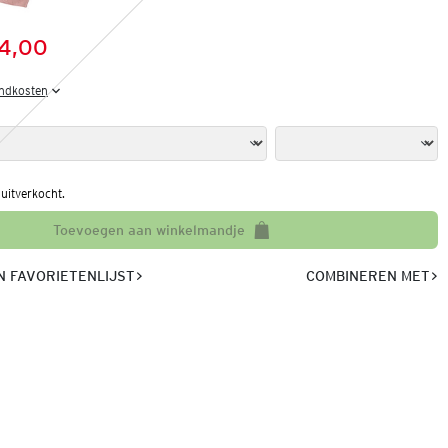
14,00
:
s:
endkosten
l uitverkocht.
Toevoegen aan winkelmandje
 FAVORIETENLIJST
COMBINEREN MET