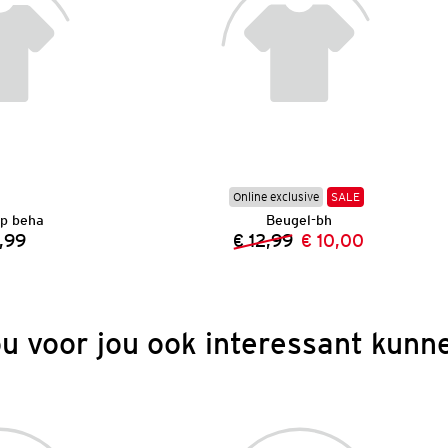
Online exclusive
SALE
p beha
Beugel-bh
,99
€ 12,99
€ 10,00
Prijs:
Vorige prijs:
Nieuwe prijs:
ou voor jou ook interessant kunne