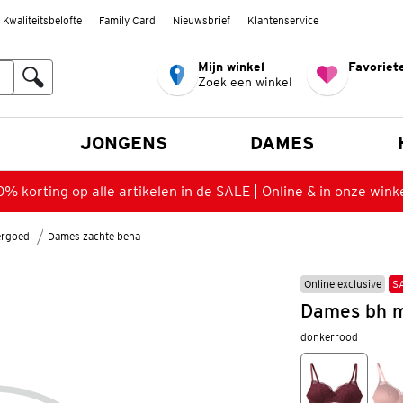
Kwaliteitsbelofte
Family Card
Nieuwsbrief
Klantenservice
Mijn winkel
Favoriete
Zoek een winkel
n
JONGENS
DAMES
% korting op alle artikelen in de SALE | Online & in onze wink
ergoed
Dames zachte beha
Online exclusive
S
Dames bh m
donkerrood