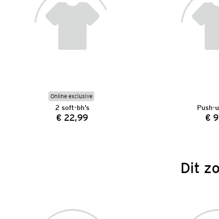
Online exclusive
2 soft-bh’s
Push-u
€ 22,99
€ 9
Prijs:
Dit z