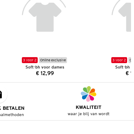
3 voor 2
Online exclusive
3 voor 2
On
Soft-bh voor dames
Soft-bh 
€ 12,99
€ 1
Prijs:
KWALITEIT
K BETALEN
waar je blij van wordt
aalmethoden