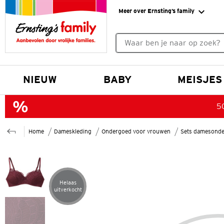
Meer over Ernsting’s family
Geen zoekresultaten gevonde
NIEUW
BABY
MEISJES
50
Home
Dameskleding
Ondergoed voor vrouwen
Sets damesond
Helaas
Artikel helaas uitverkocht
uitverkocht