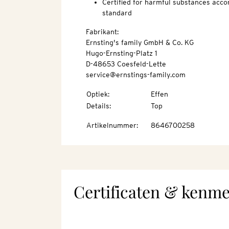
Certified for harmful substances acc
standard
Fabrikant:
Ernsting's family GmbH & Co. KG
Hugo-Ernsting-Platz 1
D-48653 Coesfeld-Lette
service@ernstings-family.com
Optiek
:
Effen
Details
:
Top
Artikelnummer
:
8646700258
Certificaten & kenm