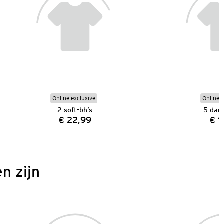
Online exclusive
Online e
2 soft-bh’s
5 dam
€ 22,99
€ 1
Prijs:
n zijn