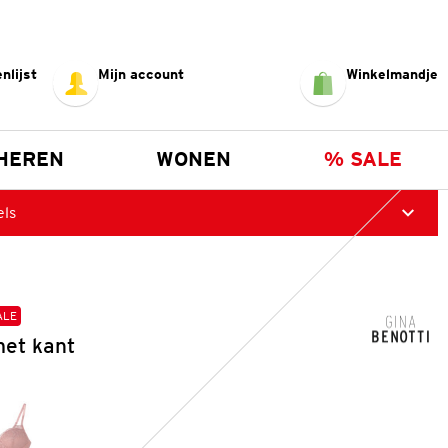
nlijst
Mijn account
Winkelmandje
HEREN
WONEN
% SALE
els
ALE
et kant