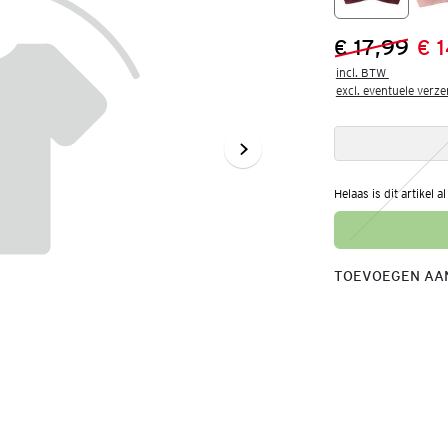
€ 17,99
€ 
Vorige prijs
Nieuwe prij
incl. BTW 

excl. eventuele verz
Helaas is dit artikel a
TOEVOEGEN AAN