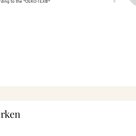
ording to the "OEKO-TEX®"
erken