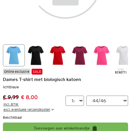
Online exclusive
SALE
Dames T-shirt met biologisch katoen
lichtblauw
€ 9,99
€ 8,00
Vorige prijs:
Nieuwe prijs:
incl. BTW 

excl. eventuele verzendkosten
Beschikbaar
Toevoegen aan winkelmandje