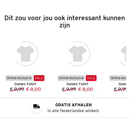
Dit zou voor jou ook interessant kunnen
zijn
Online exclusive
SALE
Online exclusive
SALE
Online excl
Dames T-shirt
Dames T-shirt
Dames 
€ 9,99
€ 8,00
€ 9,99
€ 8,00
€ 9,99
Vorige prijs:
Nieuwe prijs:
Vorige prijs:
Nieuwe prijs:
GRATIS AFHALEN
in alle Nederlandse winkels