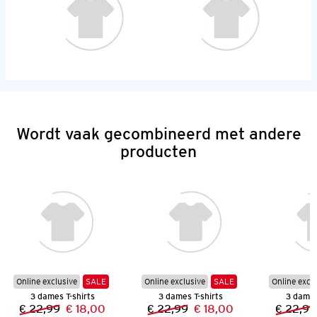
Wordt vaak gecombineerd met andere
producten
Online exclusive
SALE
Online exclusive
SALE
Online excl
3 dames T-shirts
3 dames T-shirts
3 dames
€ 22,99
€ 18,00
€ 22,99
€ 18,00
€ 22,99
Vorige prijs:
Nieuwe prijs:
Vorige prijs:
Nieuwe prijs: