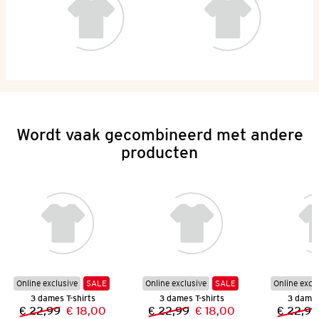
Wordt vaak gecombineerd met andere
producten
Online exclusive
SALE
Online exclusive
SALE
Online excl
3 dames T-shirts
3 dames T-shirts
3 dames
€ 22,99
€ 18,00
€ 22,99
€ 18,00
€ 22,99
Vorige prijs:
Nieuwe prijs:
Vorige prijs:
Nieuwe prijs: