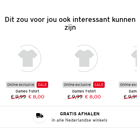
Dit zou voor jou ook interessant kunnen
zijn
Online exclusive
SALE
Online exclusive
SALE
Online excl
Dames T-shirt
Dames T-shirt
Dames 
€ 9,99
€ 8,00
€ 9,99
€ 8,00
€ 9,99
Vorige prijs:
Nieuwe prijs:
Vorige prijs:
Nieuwe prijs:
GRATIS AFHALEN
in alle Nederlandse winkels