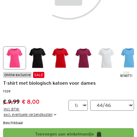
Online exclusive
SALE
T-shirt met biologisch katoen voor dames
roze
€ 9,99
€ 8,00
Vorige prijs:
Nieuwe prijs:
incl. BTW 

excl. eventuele verzendkosten
Beschikbaar
Toevoegen aan winkelmandje