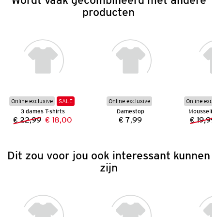
producten
Online exclusive
SALE
Online exclusive
Online excl
3 dames T-shirts
Damestop
Mousselin
€ 22,99
€ 18,00
€ 7,99
€ 19,99
Vorige prijs:
Nieuwe prijs:
Prijs:
Dit zou voor jou ook interessant kunnen
zijn