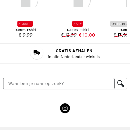
3 voor 2
SALE
Online excl
Dames T-shirt
Dames T-shirt
Dames 
€ 9,99
€ 12,99
€ 10,00
€ 17,99
Prijs:
Vorige prijs:
Nieuwe prijs:
GRATIS AFHALEN
in alle Nederlandse winkels