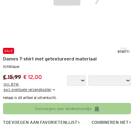
SALE
Dames T-shirt met getextureerd materiaal
lichtblauw
€ 15,99
€ 12,00
Vorige prijs:
Nieuwe prijs:
incl. BTW 

excl. eventuele verzendkosten
Helaas is dit artikel al uitverkocht.
Toevoegen aan winkelmandje
TOEVOEGEN AAN FAVORIETENLIJST
COMBINEREN MET