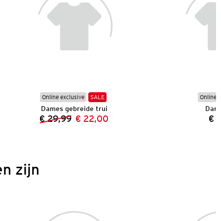
Online exclusive
SALE
Online e
Dames gebreide trui
Dam
€ 29,99
€ 22,00
€ 
Vorige prijs:
Nieuwe prijs:
n zijn