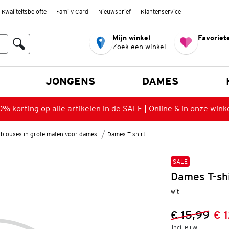
Kwaliteitsbelofte
Family Card
Nieuwsbrief
Klantenservice
Mijn winkel
Favoriete
Zoek een winkel
n
JONGENS
DAMES
% korting op alle artikelen in de SALE | Online & in onze wink
blouses in grote maten voor dames
Dames T-shirt
SALE
Dames T-shi
wit
€ 15,99
€ 
Vorige prijs
Nieuwe prij
incl. BTW 
