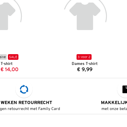
sive
SALE
3 voor 2
T-shirt
Dames T-shirt
€ 14,00
€ 9,99
Vorige prijs:
Nieuwe prijs:
Prijs:
 WEKEN RETOURRECHT
MAKKELIJ
gen retourrecht met Family Card
met onze bet