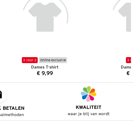
3 voor 2
Online exclusive
3 vo
Dames T-shirt
Dames 
€ 9,99
€ 
Prijs:
KWALITEIT
K BETALEN
waar je blij van wordt
aalmethoden