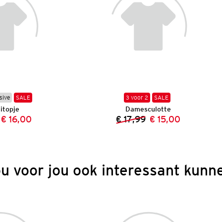
sive
SALE
3 voor 2
SALE
itopje
Damesculotte
€ 16,00
€ 17,99
€ 15,00
Vorige prijs:
Nieuwe prijs:
Vorige prijs:
Nieuwe prijs:
ou voor jou ook interessant kunne