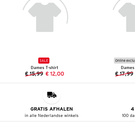
SALE
Online exclu
Dames T-shirt
Dames 
€ 15,99
€ 12,00
€ 17,99
Vorige prijs:
Nieuwe prijs:
GRATIS AFHALEN
4
in alle Nederlandse winkels
100 da