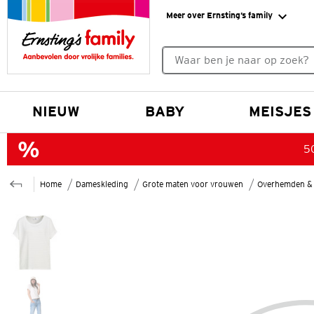
Meer over Ernsting’s family
Geen zoekresultaten gevonde
NIEUW
BABY
MEISJES
50
Home
Dameskleding
Grote maten voor vrouwen
Overhemden & 