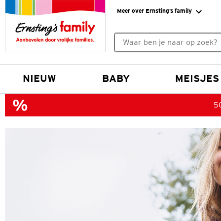
Meer over Ernsting’s family
Geen zoekresultaten gevonde
NIEUW
BABY
MEISJES
50