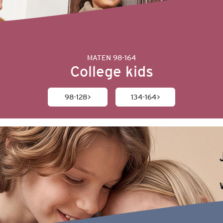
MATEN 98-164
College kids
98-128
134-164