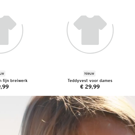
euw
Nieuw
 fijn breiwerk
Teddyvest voor dames
9,99
€ 29,99
Prijs:
Prijs: