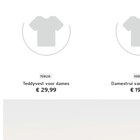
Nieuw
Ni
Teddyvest voor dames
Damestrui van
€ 29,99
€ 1
Prijs: