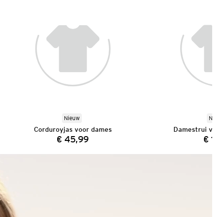
Nieuw
Ni
Corduroyjas voor dames
Damestrui van
€ 45,99
€ 1
Prijs: