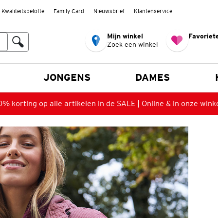
Kwaliteitsbelofte
Family Card
Nieuwsbrief
Klantenservice
Mijn winkel
Favoriete
Zoek een winkel
n
JONGENS
DAMES
% korting op alle artikelen in de SALE | Online & in onze wink