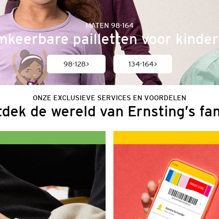
MATEN 98-164
keerbare pailletten voor kinde
98-128
134-164
ONZE EXCLUSIEVE SERVICES EN VOORDELEN
dek de wereld van Ernsting’s fa