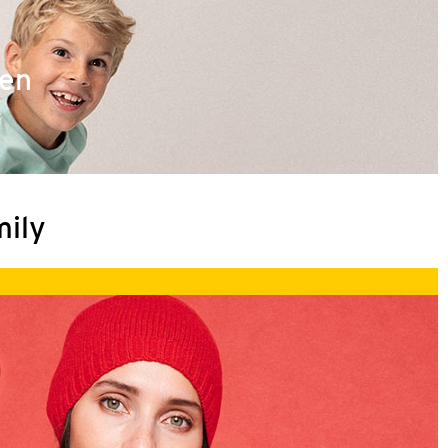
ren
mily