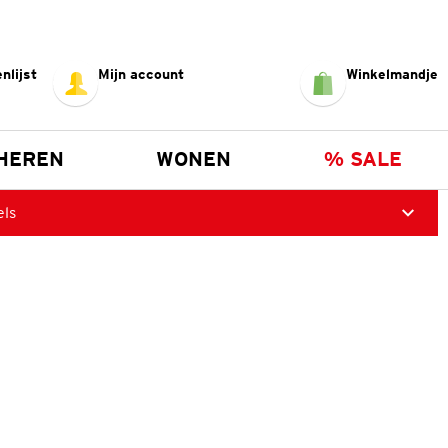
nlijst
Mijn account
Winkelmandje
HEREN
WONEN
% SALE
els