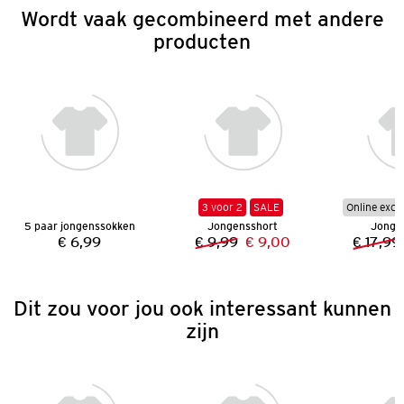
Wordt vaak gecombineerd met andere
producten
3 voor 2
SALE
Online excl
5 paar jongenssokken
Jongensshort
Jonge
€ 6,99
€ 9,99
€ 9,00
€ 17,99
Prijs:
Vorige prijs:
Nieuwe prijs:
Dit zou voor jou ook interessant kunnen
zijn