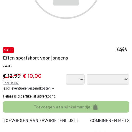
SALE
Effen sportshort voor jongens
zwart
€ 12,99
€ 10,00
Vorige prijs:
Nieuwe prijs:
incl. BTW 

excl. eventuele verzendkosten
Helaas is dit artikel al uitverkocht.
Toevoegen aan winkelmandje
TOEVOEGEN AAN FAVORIETENLIJST
COMBINEREN MET