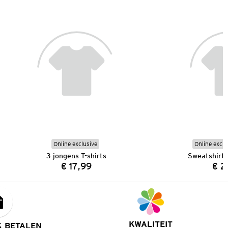
Online exclusive
Online exclu
3 jongens T-shirts
Sweatshirt 
€ 17,99
€ 2
Prijs:
KWALITEIT
K BETALEN