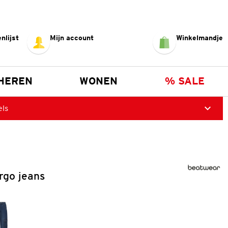
nlijst
Mijn account
Winkelmandje
HEREN
WONEN
% SALE
els
rgo jeans