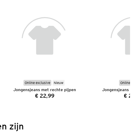
Online exclusive
Nieuw
Online e
Jongensjeans met rechte pijpen
Jongensjeans m
€ 22,99
€ 2
Prijs:
n zijn