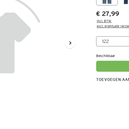
€ 27,99
Prijs:
incl. BTW 

excl. eventuele verz
Beschikbaar
TOEVOEGEN AAN