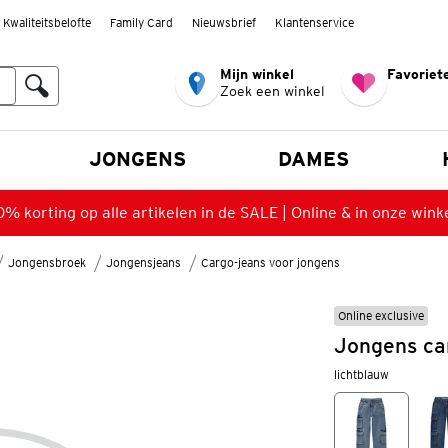
Kwaliteitsbelofte
Family Card
Nieuwsbrief
Klantenservice
Mijn winkel
Favoriete
Zoek een winkel
n
JONGENS
DAMES
% korting op alle artikelen in de SALE | Online & in onze wink
Jongensbroek
Jongensjeans
Cargo-jeans voor jongens
Online exclusive
Jongens ca
lichtblauw