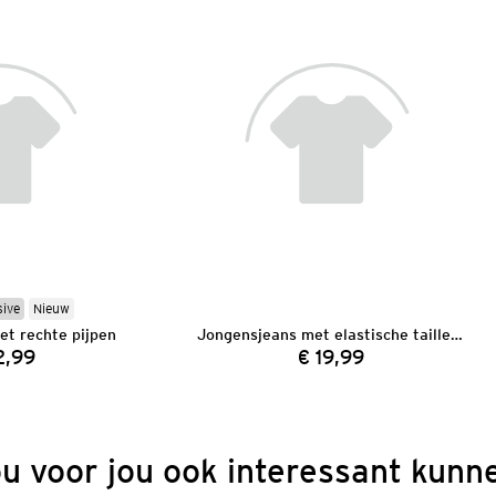
sive
Nieuw
t rechte pijpen
Jongensjeans met elastische tailleband
2,99
€ 19,99
Prijs:
Prijs:
ou voor jou ook interessant kunne