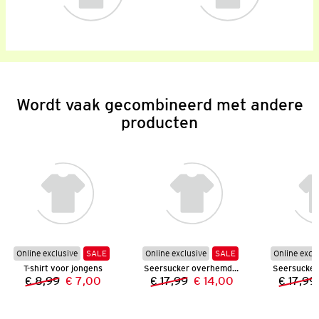
Wordt vaak gecombineerd met andere
producten
Online exclusive
SALE
Online exclusive
SALE
Online excl
T-shirt voor jongens
Seersucker overhemd voor jongens
€ 8,99
€ 7,00
€ 17,99
€ 14,00
€ 17,99
Vorige prijs:
Nieuwe prijs:
Vorige prijs:
Nieuwe prijs: