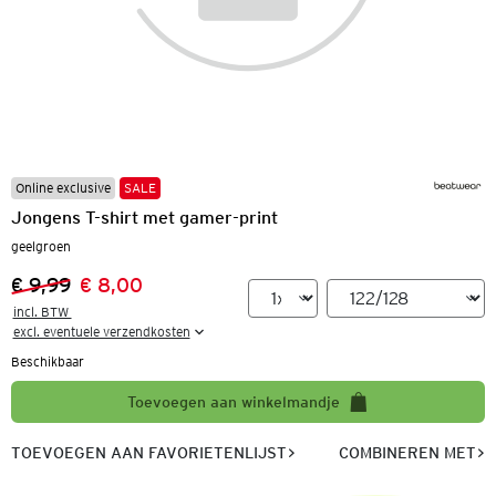
Online exclusive
SALE
Jongens T-shirt met gamer-print
geelgroen
€ 9,99
€ 8,00
Vorige prijs:
Nieuwe prijs:
incl. BTW 

excl. eventuele verzendkosten
Beschikbaar
Toevoegen aan winkelmandje
TOEVOEGEN AAN FAVORIETENLIJST
COMBINEREN MET