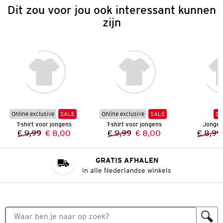
Dit zou voor jou ook interessant kunnen
zijn
Online exclusive
SALE
Online exclusive
SALE
SA
T-shirt voor jongens
T-shirt voor jongens
Jongens
€ 9,99
€ 8,00
€ 9,99
€ 8,00
€ 8,99
Vorige prijs:
Nieuwe prijs:
Vorige prijs:
Nieuwe prijs:
GRATIS AFHALEN
in alle Nederlandse winkels