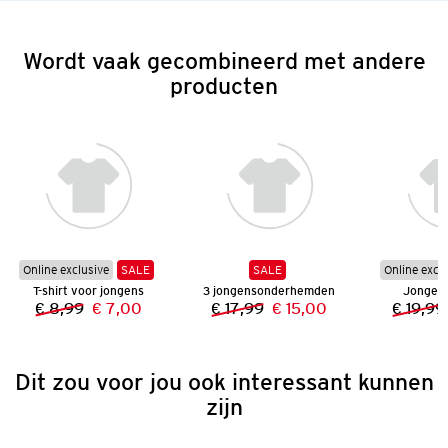
Wordt vaak gecombineerd met andere
producten
Online exclusive
SALE
SALE
Online excl
T-shirt voor jongens
3 jongensonderhemden
Jongen
€ 8,99
€ 7,00
€ 17,99
€ 15,00
€ 19,99
Vorige prijs:
Nieuwe prijs:
Vorige prijs:
Nieuwe prijs:
Dit zou voor jou ook interessant kunnen
zijn