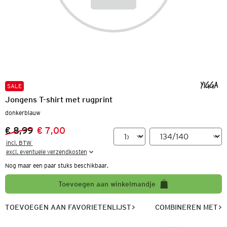
SALE
Jongens T-shirt met rugprint
donkerblauw
€ 8,99
€ 7,00
Vorige prijs:
Nieuwe prijs:
incl. BTW 

excl. eventuele verzendkosten
Nog maar een paar stuks beschikbaar.
Toevoegen aan winkelmandje
TOEVOEGEN AAN FAVORIETENLIJST
COMBINEREN MET