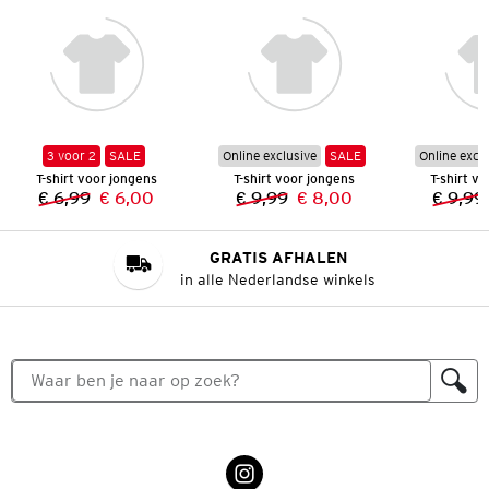
3 voor 2
SALE
Online exclusive
SALE
Online excl
T-shirt voor jongens
T-shirt voor jongens
T-shirt v
€ 6,99
€ 6,00
€ 9,99
€ 8,00
€ 9,99
Vorige prijs:
Nieuwe prijs:
Vorige prijs:
Nieuwe prijs:
GRATIS AFHALEN
in alle Nederlandse winkels