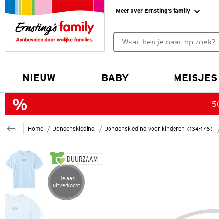
Meer over Ernsting’s family
Geen zoekresultaten gevonde
NIEUW
BABY
MEISJES
50
Home
Jongenskleding
Jongenskleding voor kinderen (134-176)
DUURZAAM
Helaas
Artikel helaas uitverkocht
uitverkocht