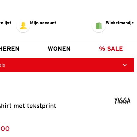
nlijst
Mijn account
Winkelmandje
HEREN
WONEN
% SALE
els
hirt met tekstprint
,00
:
s: