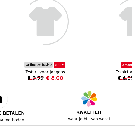
Online exclusive
SALE
3 voor 
T-shirt voor jongens
T-shirt v
€ 9,99
€ 8,00
€ 6,99
Vorige prijs:
Nieuwe prijs:
KWALITEIT
K BETALEN
waar je blij van wordt
aalmethoden