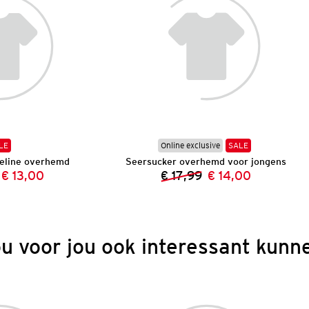
LE
Online exclusive
SALE
eline overhemd
Seersucker overhemd voor jongens
€ 13,00
€ 17,99
€ 14,00
Vorige prijs:
Nieuwe prijs:
Vorige prijs:
Nieuwe prijs:
ou voor jou ook interessant kunne