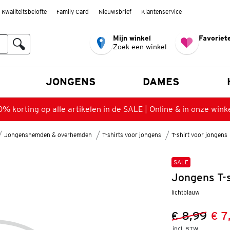
Kwaliteitsbelofte
Family Card
Nieuwsbrief
Klantenservice
Mijn winkel
Favoriete
Zoek een winkel
n
JONGENS
DAMES
% korting op alle artikelen in de SALE | Online & in onze wink
Jongenshemden & overhemden
T-shirts voor jongens
T-shirt voor jongens
SALE
Jongens T-s
lichtblauw
€ 8,99
€ 7
Vorige prijs
Nieuwe prij
incl. BTW 
