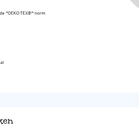
ns de "OEKO-TEX®"-norm
al
ken