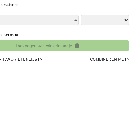
endkosten
l uitverkocht.
Toevoegen aan winkelmandje
 FAVORIETENLIJST
COMBINEREN MET