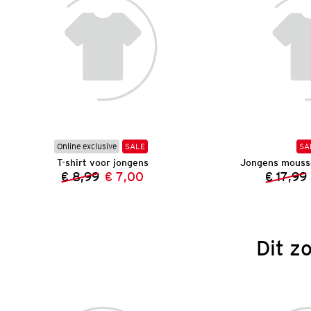
Online exclusive
SALE
SA
T-shirt voor jongens
Jongens mouss
€ 8,99
€ 7,00
€ 17,99
Vorige prijs:
Nieuwe prijs:
Dit z