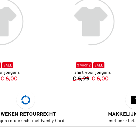
SALE
3 voor 2
SALE
or jongens
T-shirt voor jongens
€ 6,00
€ 6,99
€ 6,00
Vorige prijs:
Nieuwe prijs:
Vorige prijs:
Nieuwe prijs:
 WEKEN RETOURRECHT
MAKKELIJ
gen retourrecht met Family Card
met onze bet