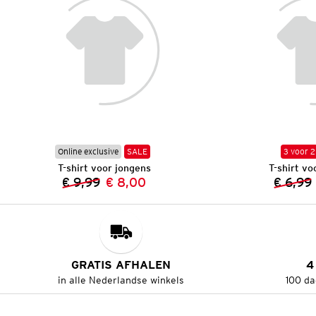
Online exclusive
SALE
3 voor 2
T-shirt voor jongens
T-shirt vo
€ 9,99
€ 8,00
€ 6,99
Vorige prijs:
Nieuwe prijs:
GRATIS AFHALEN
4
in alle Nederlandse winkels
100 da