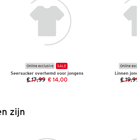
Online exclusive
SALE
Online excl
Seersucker overhemd voor jongens
Linnen jon
€ 17,99
€ 14,00
€ 19,99
Vorige prijs:
Nieuwe prijs:
n zijn