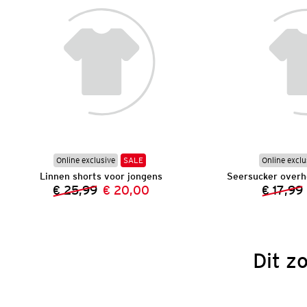
Online exclusive
SALE
Online exclu
Linnen shorts voor jongens
Seersucker overh
€ 25,99
€ 20,00
€ 17,99
Vorige prijs:
Nieuwe prijs:
Dit z