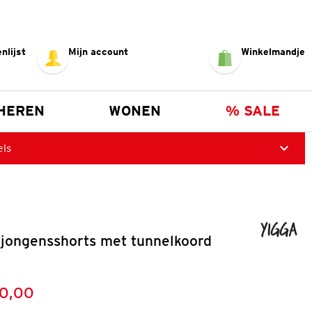
nlijst
Mijn account
Winkelmandje
HEREN
WONEN
% SALE
els
s
 jongensshorts met tunnelkoord
10,00
:
s: