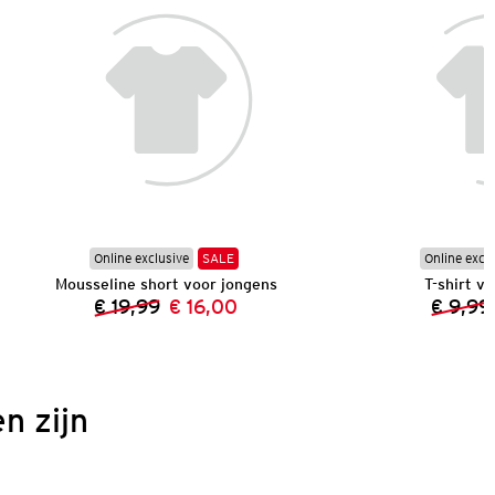
Online exclusive
SALE
Online excl
Mousseline short voor jongens
T-shirt v
€ 19,99
€ 16,00
€ 9,99
Vorige prijs:
Nieuwe prijs:
n zijn