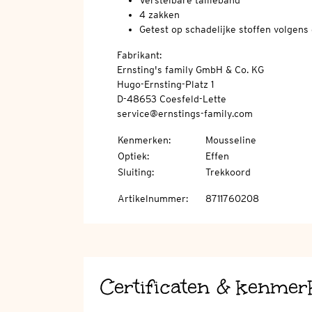
Verstelbare tailleband
4 zakken
Getest op schadelijke stoffen volge
Fabrikant:
Ernsting's family GmbH & Co. KG
Hugo-Ernsting-Platz 1
D-48653 Coesfeld-Lette
service@ernstings-family.com
Kenmerken
:
Mousseline
Optiek
:
Effen
Sluiting
:
Trekkoord
Artikelnummer
:
8711760208
Certificaten & kenmer