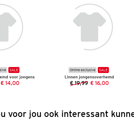
sive
SALE
Online exclusive
SALE
emd voor jongens
Linnen jongensoverhemd
€ 14,00
€ 19,99
€ 16,00
Vorige prijs:
Nieuwe prijs:
Vorige prijs:
Nieuwe prijs:
ou voor jou ook interessant kunne