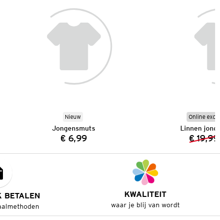
Nieuw
Online excl
Jongensmuts
Linnen jon
€ 6,99
€ 19,99
Prijs:
KWALITEIT
K BETALEN
waar je blij van wordt
aalmethoden