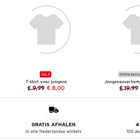
SALE
Online exclu
T-shirt voor jongens
Jongensoverhemd
€ 9,99
€ 8,00
€ 19,99
Vorige prijs:
Nieuwe prijs:
GRATIS AFHALEN
4
in alle Nederlandse winkels
100 da