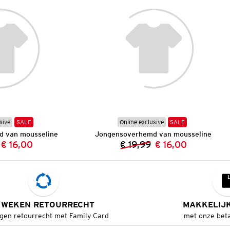
sive
SALE
Online exclusive
SALE
 van mousseline
Jongensoverhemd van mousseline
€ 16,00
€ 19,99
€ 16,00
Vorige prijs:
Nieuwe prijs:
Vorige prijs:
Nieuwe prijs:
 WEKEN RETOURRECHT
MAKKELIJ
gen retourrecht met Family Card
met onze bet