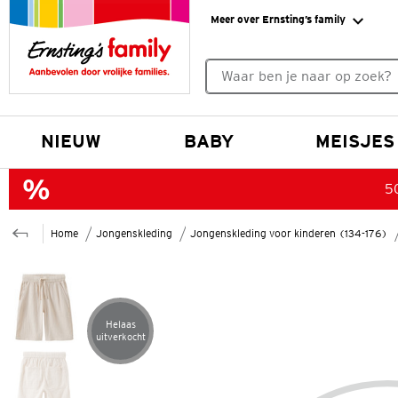
Meer over Ernsting’s family
Geen zoekresultaten gevonde
NIEUW
BABY
MEISJES
50
Home
Jongenskleding
Jongenskleding voor kinderen (134-176)
Helaas
Artikel helaas uitverkocht
uitverkocht