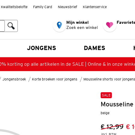
Kwaliteitsbelofte
Family Card
Nieuwsbrief
Klantenservice
Mijn winkel
Favoriete
Zoek een winkel
n
JONGENS
DAMES
% korting op alle artikelen in de SALE | Online & in onze wink
Jongensbroek
Korte broeken voor jongens
Mousseline shorts voor jongen
SALE
Mousseline
beige
€ 12,99
€ 
Vorige prijs
Nieuwe prij
incl. BTW 
