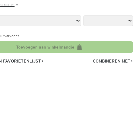
endkosten
l uitverkocht.
Toevoegen aan winkelmandje
 FAVORIETENLIJST
COMBINEREN MET