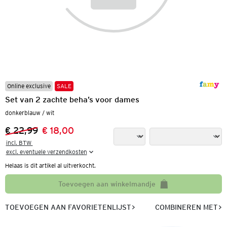
Online exclusive
SALE
Set van 2 zachte beha’s voor dames
donkerblauw / wit
€ 22,99
€ 18,00
Vorige prijs:
Nieuwe prijs:
incl. BTW 

excl. eventuele verzendkosten
Helaas is dit artikel al uitverkocht.
Toevoegen aan winkelmandje
TOEVOEGEN AAN FAVORIETENLIJST
COMBINEREN MET