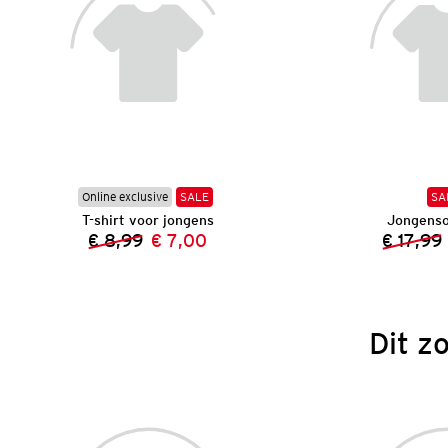
Online exclusive
SALE
SA
T-shirt voor jongens
Jongens
€ 8,99
€ 7,00
€ 17,99
Vorige prijs:
Nieuwe prijs:
Dit z