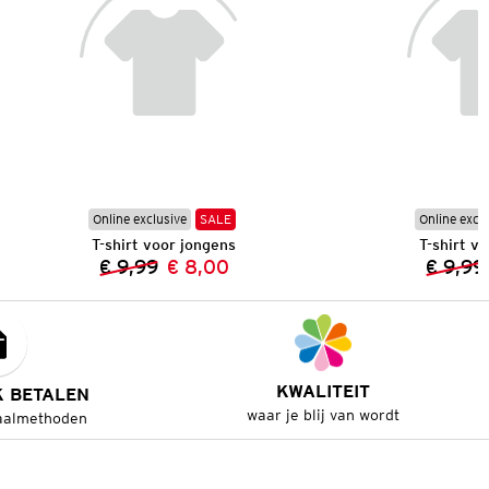
Online exclusive
SALE
Online excl
T-shirt voor jongens
T-shirt v
€ 9,99
€ 8,00
€ 9,99
Vorige prijs:
Nieuwe prijs:
KWALITEIT
K BETALEN
waar je blij van wordt
aalmethoden