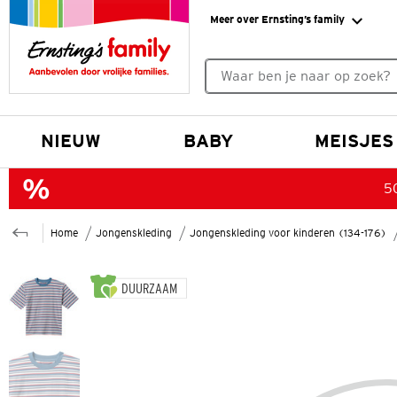
Meer over Ernsting’s family
Geen zoekresultaten gevonde
NIEUW
BABY
MEISJES
50
Home
Jongenskleding
Jongenskleding voor kinderen (134-176)
DUURZAAM