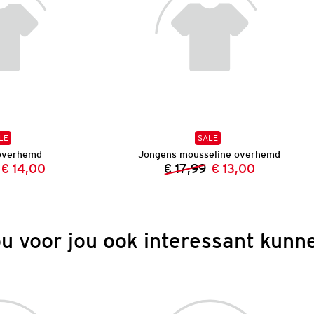
LE
SALE
overhemd
Jongens mousseline overhemd
€ 14,00
€ 17,99
€ 13,00
Vorige prijs:
Nieuwe prijs:
Vorige prijs:
Nieuwe prijs:
ou voor jou ook interessant kunne