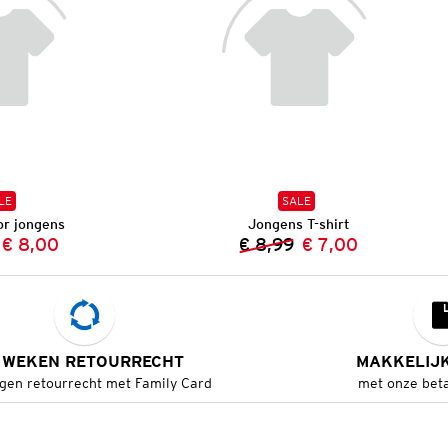
LE
SALE
or jongens
Jongens T-shirt
€ 8,00
€ 8,99
€ 7,00
Vorige prijs:
Nieuwe prijs:
Vorige prijs:
Nieuwe prijs:
 WEKEN RETOURRECHT
MAKKELIJ
gen retourrecht met Family Card
met onze bet