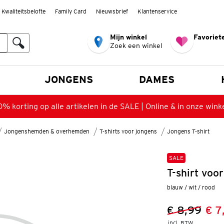
Kwaliteitsbelofte
Family Card
Nieuwsbrief
Klantenservice
Mijn winkel
Favoriete
Zoek een winkel
n
JONGENS
DAMES
% korting op alle artikelen in de SALE | Online & in onze wink
Jongenshemden & overhemden
T-shirts voor jongens
Jongens T-shirt
SALE
T-shirt voo
blauw / wit / rood
€ 8,99
€ 7
Vorige prijs
Nieuwe prij
incl. BTW 
