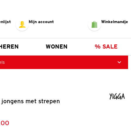
nlijst
Mijn account
Winkelmandje
HEREN
WONEN
% SALE
els
r jongens met strepen
,00
:
s: