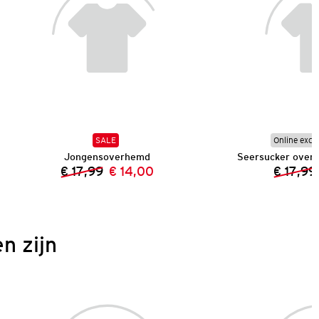
SALE
Online excl
Jongensoverhemd
Seersucker over
€ 17,99
€ 14,00
€ 17,99
Vorige prijs:
Nieuwe prijs:
n zijn