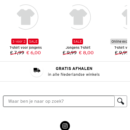
3 voor 2
SALE
SALE
Online excl
T-shirt voor jongens
Jongens T-shirt
T-shirt v
€ 7,99
€ 6,00
€ 9,99
€ 8,00
€ 9,99
Vorige prijs:
Nieuwe prijs:
Vorige prijs:
Nieuwe prijs:
GRATIS AFHALEN
in alle Nederlandse winkels