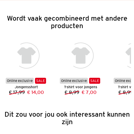
Wordt vaak gecombineerd met andere
producten
Online exclusive
SALE
Online exclusive
SALE
Online excl
Jongensshort
T-shirt voor jongens
T-shirt v
€ 17,99
€ 14,00
€ 8,99
€ 7,00
€ 8,99
Vorige prijs:
Nieuwe prijs:
Vorige prijs:
Nieuwe prijs:
Dit zou voor jou ook interessant kunnen
zijn