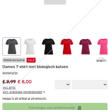
Online exclusive
SALE
Dames T-shirt met biologisch katoen
donkergrijs
€ 9,99
€ 8,00
Vorige prijs:
Nieuwe prijs:
incl. BTW 

excl. eventuele verzendkosten
Helaas is dit artikel al uitverkocht.
Toevoegen aan winkelmandje