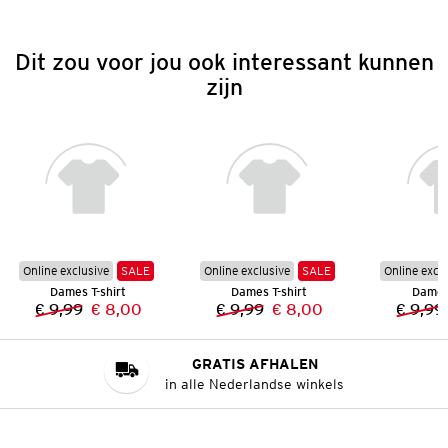
Dit zou voor jou ook interessant kunnen
zijn
Online exclusive
SALE
Online exclusive
SALE
Online excl
Dames T-shirt
Dames T-shirt
Dames 
€ 9,99
€ 8,00
€ 9,99
€ 8,00
€ 9,99
Vorige prijs:
Nieuwe prijs:
Vorige prijs:
Nieuwe prijs:
GRATIS AFHALEN
in alle Nederlandse winkels