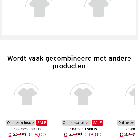
Wordt vaak gecombineerd met andere
producten
Online exclusive
SALE
Online exclusive
SALE
Online excl
3 dames T-shirts
3 dames T-shirts
3 dames
€ 22,99
€ 18,00
€ 22,99
€ 18,00
€ 22,99
Vorige prijs:
Nieuwe prijs:
Vorige prijs:
Nieuwe prijs: