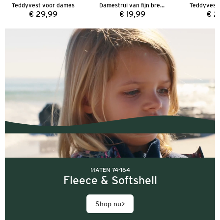
Teddyvest voor dames
Damestrui van fijn breiwerk
Teddyvest
€ 29,99
€ 19,99
€ 2
Prijs:
Prijs:
MATEN 74-164
Fleece & Softshell
Shop nu