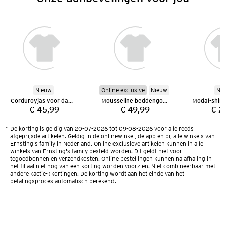
Nieuw
Online exclusive
Nieuw
Ni
Corduroyjas voor dames
Mousseline beddengoed 135 x 200 cm
Modal-shir
€ 45,99
€ 49,99
€ 2
Prijs:
Prijs:
*
De korting is geldig van 20-07-2026 tot 09-08-2026 voor alle reeds
afgeprijsde artikelen. Geldig in de onlinewinkel, de app en bij alle winkels van
Ernsting's family in Nederland. Online exclusieve artikelen kunnen in alle
winkels van Ernsting's family besteld worden. Dit geldt niet voor
tegoedbonnen en verzendkosten. Online bestellingen kunnen na afhaling in
het filiaal niet nog van een korting worden voorzien. Niet combineerbaar met
andere (actie-)kortingen. De korting wordt aan het einde van het
betalingsproces automatisch berekend.