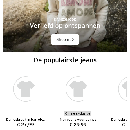
DAMESMODE
Verliefd op ontspannen
Shop nu
De populairste jeans
Online exclusive
Damesbroek in barrel-model
Momjeans voor dames
€ 27,99
€ 29,99
€ 2
Prijs:
Prijs: